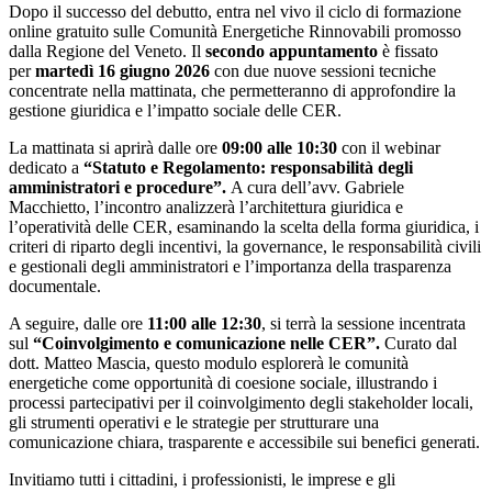
Dopo il successo del debutto, entra nel vivo il ciclo di formazione
online gratuito sulle Comunità Energetiche Rinnovabili promosso
dalla Regione del Veneto. Il
secondo appuntamento
è fissato
per
martedì 16 giugno 2026
con due nuove sessioni tecniche
concentrate nella mattinata, che permetteranno di approfondire la
gestione giuridica e l’impatto sociale delle CER.
La mattinata si aprirà dalle ore
09:00 alle 10:30
con il webinar
dedicato a
“Statuto e Regolamento: responsabilità degli
amministratori e procedure”.
A cura dell’avv. Gabriele
Macchietto, l’incontro analizzerà l’architettura giuridica e
l’operatività delle CER, esaminando la scelta della forma giuridica, i
criteri di riparto degli incentivi, la governance, le responsabilità civili
e gestionali degli amministratori e l’importanza della trasparenza
documentale.
A seguire, dalle ore
11:00 alle 12:30
, si terrà la sessione incentrata
sul
“Coinvolgimento e comunicazione nelle CER”.
Curato dal
dott. Matteo Mascia, questo modulo esplorerà le comunità
energetiche come opportunità di coesione sociale, illustrando i
processi partecipativi per il coinvolgimento degli stakeholder locali,
gli strumenti operativi e le strategie per strutturare una
comunicazione chiara, trasparente e accessibile sui benefici generati.
Invitiamo tutti i cittadini, i professionisti, le imprese e gli