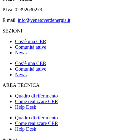
P.Iva: 02392630279
E mail:
info@venetoverdenergia.it
SEZIONI
Cos’è una CER
Comunità attive
News
Cos’è una CER
Comunità attive
News
AREA TECNICA
Quadro di riferimento
Come realizzare CER
Help Desk
Quadro di riferimento
Come realizzare CER
Help Desk
Seguici