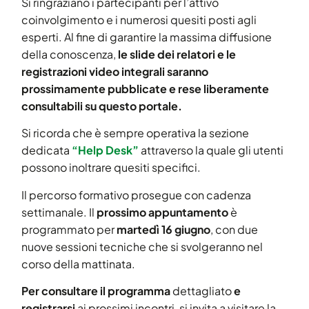
Si ringraziano i partecipanti per l’attivo
coinvolgimento e i numerosi quesiti posti agli
esperti. Al fine di garantire la massima diffusione
della conoscenza,
le slide dei relatori e le
registrazioni video integrali saranno
prossimamente pubblicate e rese liberamente
consultabili su questo portale.
Si ricorda che è sempre operativa la sezione
dedicata
“Help Desk”
attraverso la quale gli utenti
possono inoltrare quesiti specifici.
Il percorso formativo prosegue con cadenza
settimanale. Il
prossimo appuntamento
è
programmato per
martedì 16 giugno
, con due
nuove sessioni tecniche che si svolgeranno nel
corso della mattinata.
Per consultare il programma
dettagliato
e
registrarsi
ai prossimi incontri, si invita a visitare la