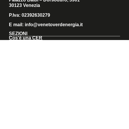
30123 Venezia
P.Iva: 02392630279
E mail:
info@venetoverdenergia.it
SEZIONI
Cos’è una CER
Comunità attive
News
AREA TECNICA
Quadro di riferimento
Come realizzare CER
Help Desk
SEGUICI